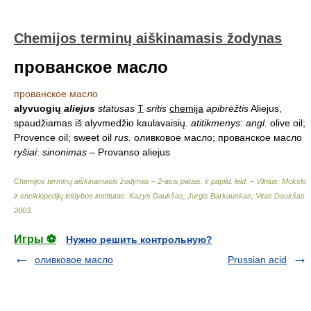
Chemijos terminų aiškinamasis žodynas
прованское масло
прованское масло
alyvuogių
aliejus
statusas
T
sritis
chemija
apibrėžtis
Aliejus,
spaudžiamas iš alyvmedžio kaulavaisių.
atitikmenys
:
angl.
olive oil;
Provence oil; sweet oil
rus.
оливковое масло; прованское масло
ryšiai
:
sinonimas
– Provanso aliejus
Chemijos terminų aiškinamasis žodynas – 2-asis patais. ir papild. leid. – Vilnius: Mokslo
ir enciklopedijų leidybos institutas
.
Kazys Daukšas, Jurgis Barkauskas, Vitas Daukšas
.
2003
.
Игры ⚽
Нужно решить контрольную?
оливковое масло
Prussian acid