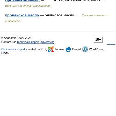
Прованское масло
— то же, что Оливковое масло …
Большая советская энциклопедия
прованское масло
— оливковое масло …
Cловарь химических
синонимов I
© Academic, 2000-2026
18+
Contact us:
Technical Support
,
Advertising
Dictionaries export
, created on PHP,
Joomla,
Drupal,
WordPress,
MODx.